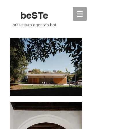
beSTe
arkitektura agentzia bat